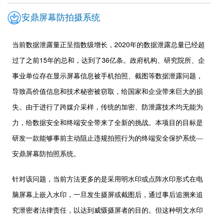
安鼎屏幕防拍摄系统
2020
当前数据泄露量正呈指数级增长，
年的数据泄露总量已经超
15
36
过了之前
年的总和，达到了
亿条。政府机构、研究院所、企
事业单位存在显示屏幕信息被手机拍照、截图等数据泄露问题，
导致高价值信息和技术秘密被窃取，给国家和企业带来巨大的损
失。由于进行了跨媒介采样，传统的加密、防泄露技术均无能为
力，给数据安全和终端安全带来了全新的挑战。本项目的目标是
研发一款能够事前主动阻止违规拍照行为的终端安全保护系统—
安鼎屏幕防拍照系统。
针对该问题，当前方法更多的是采用明水印或点阵水印形式在电
脑屏幕上嵌入水印，一旦发生摄屏或截图后，通过事后追溯来追
究泄密者法律责任，以达到威慑摄屏者的目的。但这种明文水印